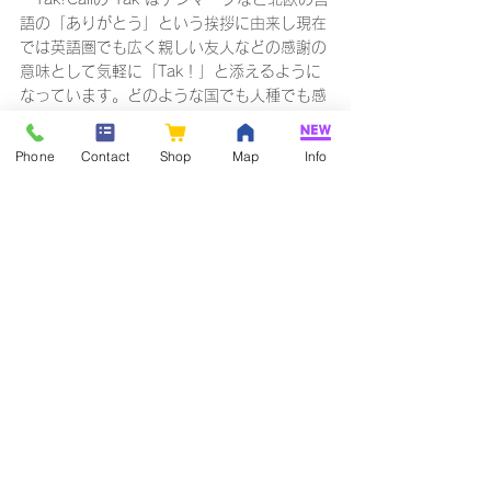
語の「ありがとう」という挨拶に由来し現在
では英語圏でも広く親しい友人などの感謝の
意味として気軽に「Tak！」と添えるように
なっています。どのような国でも人種でも感
謝されて嫌な人は居ないはずです「ありがと
う」を添えることは多様性のある国際社会を
Phone
Contact
Shop
Map
Info
目指す上で必要なことと考え「Tac!Call」と
命名しました。
　トライアルも可能です。お問い合わせくだ
さい。
プレスリリース
すべて表示
関連記事