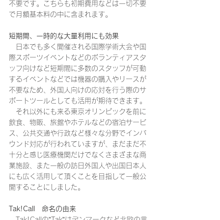
不要です。こちらも初期費用などは一切不要
で月額基本料の中に含まれます。
短期間、一時的な大量利用にも効果
　日本でも多く開催される国際学術大会や国
際スポーツイベントなどのボランティアスタ
ッフ向けなど短期間に多数のスタッフが可動
するイベントなどでは機器の購入やリースが
不要なため、外国人向けの応対を行う際のサ
ポートツールとしても活用が期待できます。
　それ以外にも来る東京オリンピックを前に
飲食、物販、旅館やホテルなどの宿泊サービ
ス、公共交通や行政など様々な分野でインバ
ウンド対応が行われていますが、まだまだ不
十分と感じ医療機関だけでなくさまざまな商
業施設、また一般の訪日外国人や出国日本人
にも広く活用して頂くことを目指して一般公
開することにしました。
Tak!Call　命名の由来
　Tak!Callの”Tak”はデンマークなど北欧の言