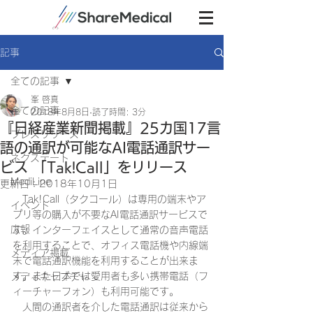
記事
全ての記事
峯 啓真
全ての記事
2018年8月8日
読了時間: 3分
『日経産業新聞掲載』25カ国17言
プレスリリース
語の通訳が可能なAI電話通訳サー
ネクステート
ビス 「Tak!Call」をリリース
MediLine
更新日：
2018年10月1日
　Tak!Call（タクコール）は専用の端末やア
イベント
プリ等の購入が不要なAI電話通訳サービスで
広報
す。インターフェイスとして通常の音声電話
を利用することで、オフィス電話機や内線端
メディア掲載
末で電話通訳機能を利用することが出来ま
す。また日本では愛用者も多い携帯電話（フ
メディキャプチャ
ィーチャーフォン）も利用可能です。
　人間の通訳者を介した電話通訳は従来から