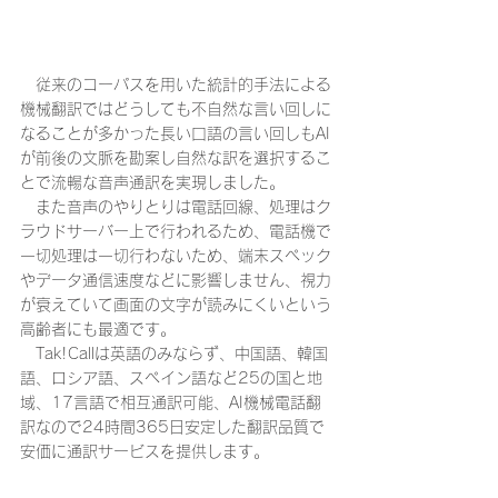
　従来のコーパスを用いた統計的手法による
機械翻訳ではどうしても不自然な言い回しに
なることが多かった長い口語の言い回しもAI
が前後の文脈を勘案し自然な訳を選択するこ
とで流暢な音声通訳を実現しました。
　また音声のやりとりは電話回線、処理はク
ラウドサーバー上で行われるため、電話機で
一切処理は一切行わないため、端末スペック
やデータ通信速度などに影響しません、視力
が衰えていて画面の文字が読みにくいという
高齢者にも最適です。
　Tak!Callは英語のみならず、中国語、韓国
語、ロシア語、スペイン語など25の国と地
域、17言語で相互通訳可能、AI機械電話翻
訳なので24時間365日安定した翻訳品質で
安価に通訳サービスを提供します。