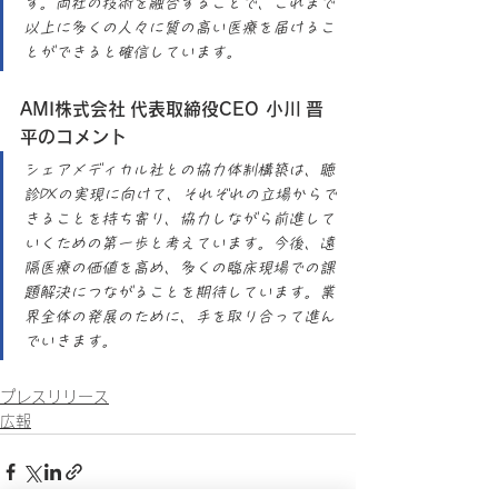
す。両社の技術を融合することで、これまで
以上に多くの人々に質の高い医療を届けるこ
とができると確信しています。 
AMI株式会社 代表取締役CEO 小川 晋
平のコメント
シェアメディカル社との協力体制構築は、聴
診DXの実現に向けて、それぞれの立場からで
きることを持ち寄り、協力しながら前進して
いくための第一歩と考えています。今後、遠
隔医療の価値を高め、多くの臨床現場での課
題解決につながることを期待しています。業
界全体の発展のために、手を取り合って進ん
でいきます。
プレスリリース
広報