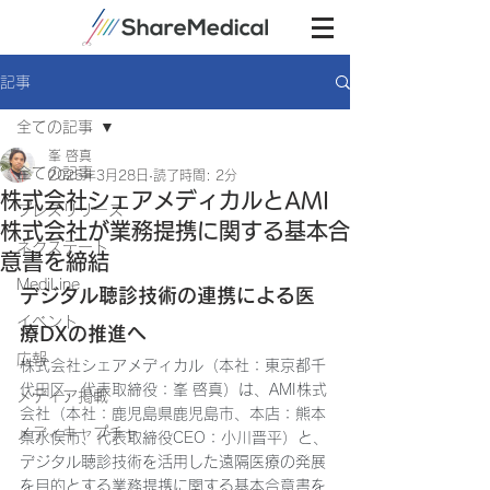
記事
全ての記事
峯 啓真
全ての記事
2025年3月28日
読了時間: 2分
株式会社シェアメディカルとAMI
プレスリリース
株式会社が業務提携に関する基本合
ネクステート
意書を締結
MediLine
デジタル聴診技術の連携による医
イベント
療DXの推進へ
広報
株式会社シェアメディカル（本社：東京都千
代田区、代表取締役：峯 啓真）は、AMI株式
メディア掲載
会社（本社：鹿児島県鹿児島市、本店：熊本
メディキャプチャ
県水俣市、代表取締役CEO：小川晋平）と、
デジタル聴診技術を活用した遠隔医療の発展
を目的とする業務提携に関する基本合意書を