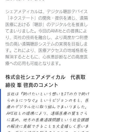
シェアメディカルは、デジタル聴診デバイス
「ネクステート」の開発・提供を通じ、遠隔
医療における「聴診」のデジタル化を推進し
てまいりました。今回のAMI社との提携によ
り、両社の技術を融合し、より高度かつ利便
性の高い遠隔聴診システムの実現を目指しま
す。これにより、医療アクセスの地域格差を
解消するとともに、心疾患診断などの高度医
療への応用も可能となります。
株式会社シェアメディカル　代表取
締役 峯 啓真のコメント
当社は『助けたいという想いをITの力で助け
られるにつなぐ』というビジョンのもと、医
療のデジタル化に取り組んでまいりました。
AMI社との提携により、遠隔医療の質をさら
に高め、地方の医療過疎問題という社会課題
の解決に貢献できることを大変嬉しく思いま