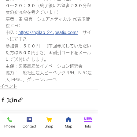
０～２０：３０（終了後に希望者で３０分程
度の交流会を考えています）
演者：峯 啓真　シェアメディカル 代表取締
役 CEO
申込：
https://hpilab-24.peatix.com/
　サイ
トにて申込
参加費：５００円　（前回参加していただい
た方は５００円引き）＊割引コードをメール
にて送付いたします。
主催：医薬品産業イノベーション研究会
協力：一般社団法人ピーペックPPH、NPO法
人JPPaC、グリーンルーペ
イベント
Phone
Contact
Shop
Map
Info
すべて表示
関連記事