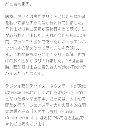
然と言えます。
医療においては古代ギリシア時代から体の音
を聴いて診察する方法が行われていました。
それまでは胸に医師が直接耳を当て聴く方法
が取られていました。それが今から約200年
前、フランス人医師であったルネ・ラエンネ
ックは木の筒を使って聴く方法を発明しま
す。これが聴診器を発明であり、以降、世界
中の多く医師が取り入れました。18世紀当
時、聴診器はまさに最先端の“Voice-Tech”デ
バイスだったのです。
デジタル聴診デバイス、ネクステートが現代
の“Voice-Tech”として注目を浴びるきっかけ
となった様々な出来事、さらには、人中心で
開発を行う、シェアメディカルの基本的な開
発思想である「人間中心設計（Human 
Center Design）」などについてなどお話で
きればと考えています。