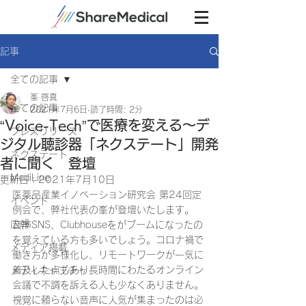
記事
全ての記事
峯 啓真
全ての記事
2021年7月6日
読了時間: 2分
“Voice-Tech”で医療を変える～デ
プレスリリース
ジタル聴診器「ネクステート」開発
ネクステート
者に聞く 登壇
MediLine
更新日：
2021年7月10日
医薬品産業イノベーション研究会 第24回定
イベント
例会で、弊社代表の峯が登壇いたします。
広報
音声SNS、Clubhouseをがブームになったの
を覚えている方も多いでしょう。コロナ禍で
メディア掲載
働き方が多様化し、リモートワークが一気に
普及した点もあり長時間にわたるオンライン
メディキャプチャ
会議で不調を訴える人も少なくありません。
視覚に頼らない音声に人気が集まったのは必