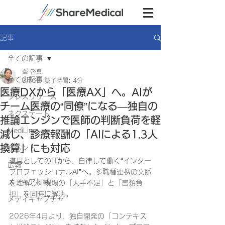
記事
全ての記事
峯 啓真
全ての記事
3月6日
読了時間: 4分
医療DXから「医療AX」へ。AIが
プレスリリース
チーム医療の“同僚”になる―独自の
ネクステート
推論エンジンで医師の判断負荷を軽
MediLine
減し、診療報酬の「AIによる1.3人
換算」にも対応
イベント
道具としてのITから、自律して働く“インター
広報
プロフェッショナルAI”へ。多職種連携の文脈
メディア掲載
を理解し、現場の「人手不足」と「書類負
担」を同時に解決。
メディキャプチャ
2026年4月より、独自開発の「コンテキス