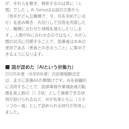
が、それらを繋ぎ、解釈するのは常に「人
間」でした 。Ai Senseは会話の文脈から
「相手がどんな職種で、今、何を求めている
か」を読み解き、先回りして回答を用意した
り、職種に合わせた情報を提示したりしま
す 。人間がAIに合わせるのではなく、AIが人
間の状況に同期することで、医療者は本来の
使命である「患者と向き合うこと」に集中で
きるようになります。
■ 国が認めた「AIという労働力」
2026年度（令和8年度）の診療報酬改定
は、まさに医療AXの幕開けです。AIを組織的
に活用することで、医師事務作業補助者の配
置を実人数の「1.3倍」として換算できる特
例が設けられるなど、AIが名実ともに「スタ
ッフの一員」として認められる時代が到来し
ました。