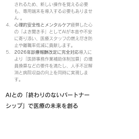
されるため、新しい操作を覚える必要
も、専用端末を導入する必要もありませ
ん 。
心理的安全性とメンタルケア
疲弊した心
の「よき聞き手」としてAIが本音や不安
に寄り添い、医療スタッフの燃え尽き防
止や離職率低減に貢献します。
2026年診療報酬改定に完全対応
導入に
より「医師事務作業補助体制加算」の増
員換算などの要件を満たし、人手不足解
消と病院収益の向上を同時に実現しま
す。
AIとの「終わりのないパートナー
シップ」で医療の未来を創る