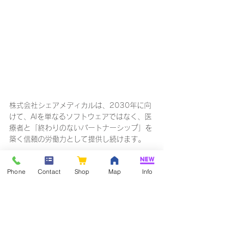
株式会社シェアメディカルは、2030年に向
けて、AIを単なるソフトウェアではなく、医
療者と「終わりのないパートナーシップ」を
築く信頼の労働力として提供し続けます。
私たちは、情報を単に記録する「System of 
Phone
Contact
Shop
Map
Info
Record」の時代を終わらせ、AIが自律的に判
断し行動する「System of Action」へと臨床
現場を導きます 。2026年度の診療報酬改定
によってAIが公式な「労働力」として認めら
れる大きな転換点を経て、私たちの提供する
医療AXは、単なる効率化の手段を超えた、医