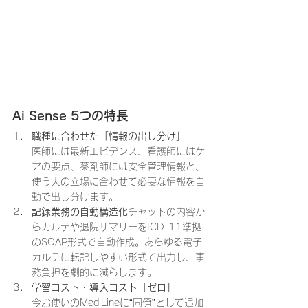
Ai Sense 5つの特長
職種に合わせた「情報の出し分け」
医師には最新エビデンス、看護師にはケ
アの要点、薬剤師には安全管理情報と、
使う人の立場に合わせて必要な情報を自
動で出し分けます。
記録業務の自動構造化
チャットの内容か
らカルテや退院サマリーをICD-11準拠
のSOAP形式で自動作成。あらゆる電子
カルテに転記しやすい形式で出力し、事
務負担を劇的に減らします。
学習コスト・導入コスト「ゼロ」
今お使いのMediLineに“同僚”として追加