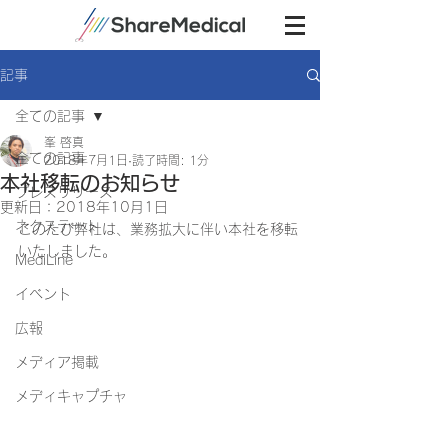
記事
全ての記事
峯 啓真
全ての記事
2018年7月1日
読了時間: 1分
本社移転のお知らせ
プレスリリース
更新日：
2018年10月1日
ネクステート
このたび弊社は、業務拡大に伴い本社を移転
いたしました。
MediLine
イベント
広報
メディア掲載
メディキャプチャ