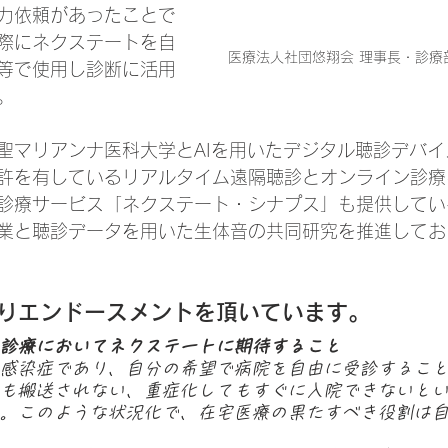
力依頼があったことで
際にネクステートを自
医療法人社団悠翔会 理事長・診療部
等で使用し診断に活用
。
聖マリアンナ医科大学とAIを用いたデジタル聴診デバ
許を有しているリアルタイム遠隔聴診とオンライン診療
診療サービス「ネクステート・シナプス」も提供してい
業と聴診データを用いた生体音の共同研究を推進してお
よりエンドースメントを頂いています。
診療においてネクステートに期待すること
感染症であり、自分の希望で病院を自由に受診するこ
も搬送されない、重症化してもすぐに入院できないと
。このような状況化で、在宅医療の果たすべき役割は