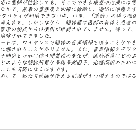
宅に医師が往診しても、そこでできる検査や治療には
なかで、患者の重症度を的確に診断し、適切に治療を
モダリティが利用できない中、いま、「聴診」の持つ価
考えます。しかしながら、聴診器は医師の身体と患者
管理の視点からは使用が推奨されていません。従って
省略されてきました。
ートは、ワイヤレスで聴診の音声情報を送ることがで
に曝されることがありません。また、音声情報をデジ
ナ肺炎とそれに伴う間質性の変化が、聴診所見にどの
どのような聴診所見が予後予測因子、治療選択のため
ことも可能になるはずです。
おいて、私たち医師が使える武器が１つ増えるのでは