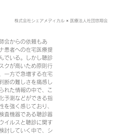
株式会社シェアメディカル × 医療法人社団悠翔会
師会からの依頼もあ
ナ患者への在宅医療提
んでいる。しかし聴診
スクが高いため原則行
、一方で急増する在宅
判断の難しさを痛感し
られた情報の中で、こ
化予測などができる指
性を強く感じており、
検査機器である聴診器
ウイルスと聴診に関す
検討していく中で、シ