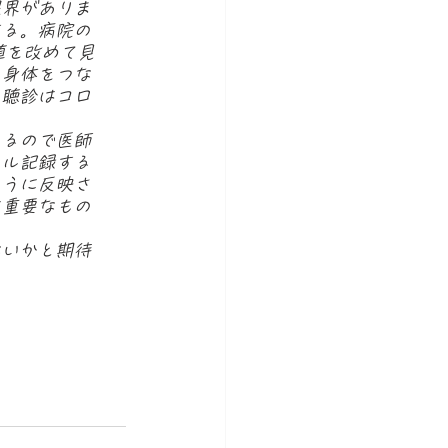
限界がありま
する。病院の
値を改めて見
の身体をつな
、聴診はコロ
きるので医師
タル記録する
ように反映さ
に重要なもの
ないかと期待