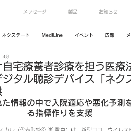
メッセージ
製品
お知らせ
ネクステート
MediLine
イベント
広報
メ
 3分
ナ自宅療養者診療を担う医療
デジタル聴診デバイス「ネク
供
れた情報の中で入院適応や悪化予測
る指標作りを支援
ィカル（代表取締役 峯 啓真）は、新型コロナウイルス