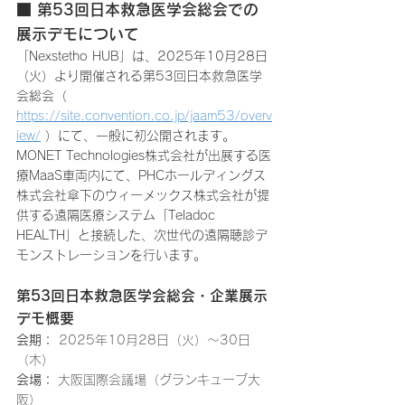
■ 第53回日本救急医学会総会での
展示デモについて
「Nexstetho HUB」は、2025年10月28日
（火）より開催される第53回日本救急医学
会総会（ 
https://site.convention.co.jp/jaam53/overv
iew/
 ）にて、一般に初公開されます。
MONET Technologies株式会社が出展する医
療MaaS車両内にて、PHCホールディングス
株式会社傘下のウィーメックス株式会社が提
供する遠隔医療システム「Teladoc 
HEALTH」と接続した、次世代の遠隔聴診デ
モンストレーションを行います。
第53回日本救急医学会総会・企業展示
デモ概要
会期：
 2025年10月28日（火）～30日
（木）
会場：
 大阪国際会議場（グランキューブ大
阪）