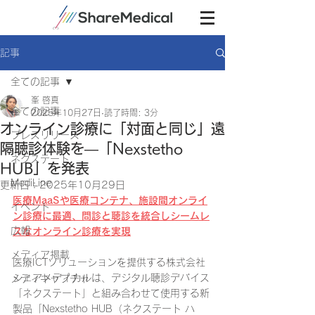
記事
全ての記事
峯 啓真
全ての記事
2025年10月27日
読了時間: 3分
オンライン診療に「対面と同じ」遠
プレスリリース
隔聴診体験を―「Nexstetho
ネクステート
HUB」を発表
MediLine
更新日：
2025年10月29日
医療MaaSや医療コンテナ、施設間オンライ
イベント
ン診療に最適、問診と聴診を統合しシームレ
広報
スなオンライン診療を実現
メディア掲載
医療ICTソリューションを提供する株式会社
シェアメディカルは、デジタル聴診デバイス
メディキャプチャ
「ネクステート」と組み合わせて使用する新
製品「Nexstetho HUB（ネクステート ハ