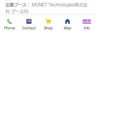
出展ブース：
 MONET Technologies株式会
社 ブース内
展示内容：
医療MaaS車両にウィーメックス
株式会社が提供する遠隔医療システム
Phone
Contact
Shop
Map
Info
「Teladoc HEALTH」と接続した
「Nexstetho HUB」および「ネクステート」
を使用した遠隔聴診デモンストレーション
プレスリリース
ネクステート
すべて表示
関連記事