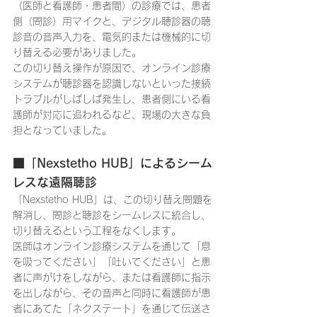
（医師と看護師・患者間）の診療では、患者
側（問診）用マイクと、デジタル聴診器の聴
診音の音声入力を、電気的または機械的に切
り替える必要がありました。
この切り替え操作が原因で、オンライン診療
システムが聴診器を認識しないといった接続
トラブルがしばしば発生し、患者側にいる看
護師が対応に追われるなど、現場の大きな負
担となっていました。
■「Nexstetho HUB」によるシーム
レスな遠隔聴診
「Nexstetho HUB」は、この切り替え問題を
解消し、問診と聴診をシームレスに統合し、
切り替えるという工程をなくします。
医師はオンライン診療システムを通じて「息
を吸ってください」「吐いてください」と患
者に声がけをしながら、または看護師に指示
を出しながら、その音声と同時に看護師が患
者にあてた「ネクステート」を通じて伝送さ