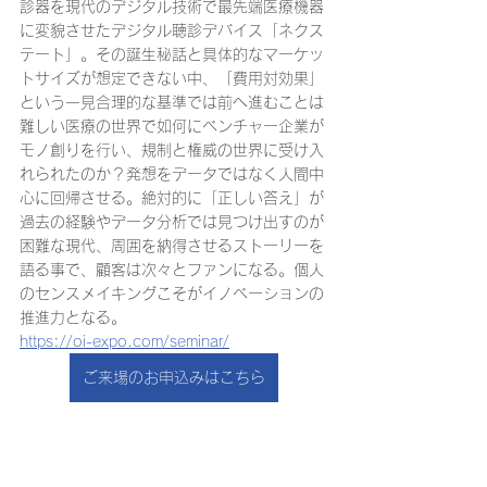
診器を現代のデジタル技術で最先端医療機器
に変貌させたデジタル聴診デバイス「ネクス
テート」。その誕生秘話と具体的なマーケッ
トサイズが想定できない中、「費用対効果」
という一見合理的な基準では前へ進むことは
難しい医療の世界で如何にベンチャー企業が
モノ創りを行い、規制と権威の世界に受け入
れられたのか？発想をデータではなく人間中
心に回帰させる。絶対的に「正しい答え」が
過去の経験やデータ分析では見つけ出すのが
困難な現代、周囲を納得させるストーリーを
語る事で、顧客は次々とファンになる。個人
のセンスメイキングこそがイノベーションの
推進力となる。
https://oi-expo.com/seminar/
ご来場のお申込みはこちら