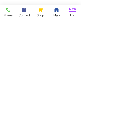
Phone
Contact
Shop
Map
Info
コメント
コメントを追加…
医療の未来を体験！遠隔
三菱商事 アク