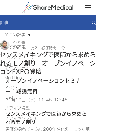
記事
全ての記事
峯 啓真
全ての記事
2021年11月2日
読了時間: 1分
センスメイキングで医師から求めら
プレスリリース
れるモノ創り―オープンイノベーシ
ネクステート
ョンEXPO登壇
MediLine
オープンイノベーションセミナ
イベント
ー　聴講無料
広報
11月10日（水）11:45-12:45
メディア掲載
センスメイキングで医師から求めら
メディキャプチャ
れるモノ創り
医師の象徴でもあり200年進化の止まった聴